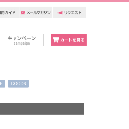
E
GOODS